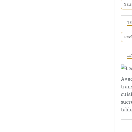
R
LE
Avec
tran
cuis
sucr
table