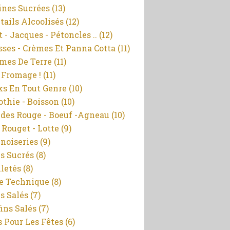
ines Sucrées
(13)
tails Alcoolisés
(12)
 - Jacques - Pétoncles ..
(12)
ses - Crèmes Et Panna Cotta
(11)
es De Terre
(11)
 Fromage !
(11)
ks En Tout Genre
(10)
thie - Boisson
(10)
des Rouge - Boeuf -agneau
(10)
- Rouget - Lotte
(9)
noiseries
(9)
s Sucrés
(8)
lletés
(8)
e Technique
(8)
s Salés
(7)
ins Salés
(7)
s Pour Les Fêtes
(6)