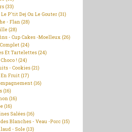
rs
(33)
 Le P'tit Dej Ou Le Gouter
(31)
he - Flan
(28)
ille
(28)
ins - Cup Cakes -moelleux
(26)
 Complet
(24)
es Et Tartelettes
(24)
 Choco !
(24)
uits - Cookies
(21)
 En Fruit
(17)
ompagnement
(16)
s
(16)
mon
(16)
pe
(16)
ines Salées
(16)
des Blanches - Veau -porc
(15)
llaud - Sole
(13)