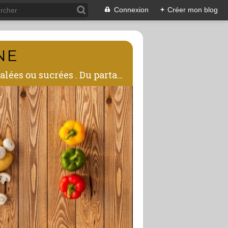
Connexion
+
Créer mon blog
NE
Avec ce blog , j'espère vous transmettre ma passion de la cuisine,mes recettes salées ou sucrées . Du partage autour de la table !