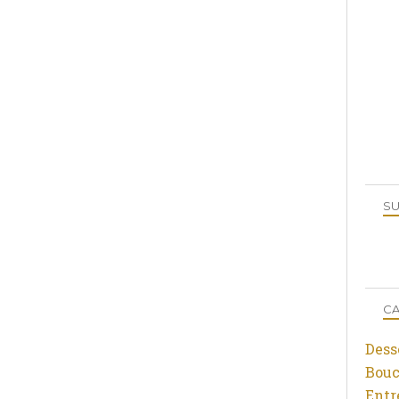
SU
CA
Dess
Bouc
Entr