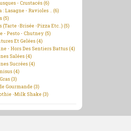
usques - Crustacés
(6)
 : Lasagne - Ravioles ..
(6)
s
(5)
 (tarte -brisée -pizza Etc..)
(5)
e - Pesto - Chutney
(5)
itures Et Gelées
(4)
ine - Hors Des Sentiers Battus
(4)
ines Salées
(4)
ines Sucrées
(4)
misus
(4)
 Gras
(3)
de Gourmande
(3)
thie -milk Shake
(3)