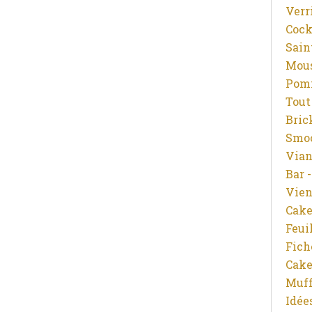
Verr
Cock
Saint
Mous
Pomm
Tout
Bric
Smoo
Vian
Bar 
Vien
Cake
Feui
Fich
Cake
Muff
Idée