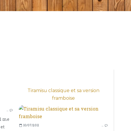
Tiramisu classique et sa version
framboise
TIRAMISUS
…
il me
10/07/2011
…
 et