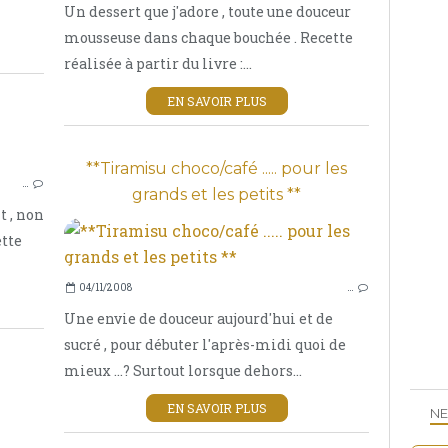
Un dessert que j'adore , toute une douceur
mousseuse dans chaque bouchée . Recette
réalisée à partir du livre :...
EN SAVOIR PLUS
TIRAMISUS
**Tiramisu choco/café ..... pour les
…
grands et les petits **
t , non
ette
04/11/2008
…
Une envie de douceur aujourd'hui et de
sucré , pour débuter l'après-midi quoi de
mieux ...? Surtout lorsque dehors...
EN SAVOIR PLUS
NE