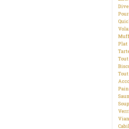
Dive
Pour
Quic
Vola
Muff
Plat
Tart
Tout
Bisc
Tout
Acc
Pain
Sau
Sou
Verr
Vian
Cabi