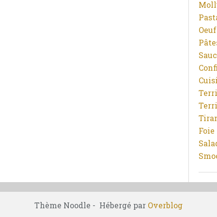
Moll
Pasta
Oeuf
Pâtes
Sauc
Conf
Cuis
Terr
Terr
Tira
Foie
Sala
Smoo
Thème Noodle - Hébergé par
Overblog