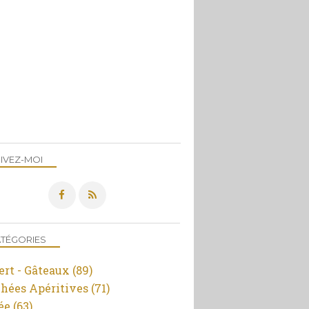
IVEZ-MOI
TÉGORIES
ert - Gâteaux
(89)
hées Apéritives
(71)
ée
(63)