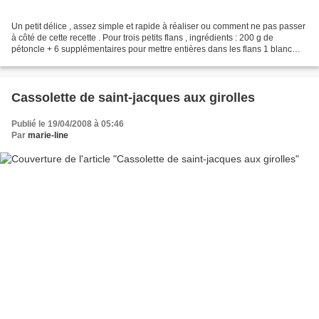
Un petit délice , assez simple et rapide à réaliser ou comment ne pas passer
à côté de cette recette . Pour trois petits flans , ingrédients : 200 g de
pétoncle + 6 supplémentaires pour mettre entières dans les flans 1 blanc
d'oeuf 2 c à s de crème liquide...
Cassolette de saint-jacques aux girolles
Publié le 19/04/2008 à 05:46
Par
marie-line