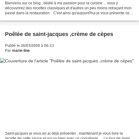
Bienvenu sur ce blog , dédié à ma passion pour la cuisine ... vous y
découvrirez des recettes classiques et d'autres un peu moins retraçant mon
passé dans la restauration .. C'est ainsi qu'aujourd'hui je vous présente ce
plat de poisson à la fois bon...
Poêlée de saint-jacques ,crème de cèpes
Publié le 26/03/2008 à 06:13
Par
marie-line
Saint-jacques je vous en ai déjà présenter , maintenant je vous livre la
recette de cette sauce et qui va bien avec ce coquillage .... Le tour de main