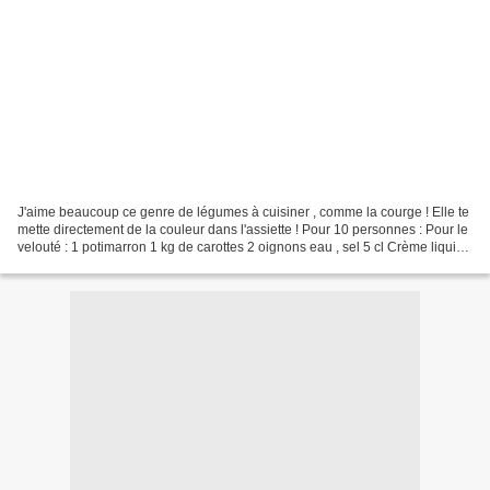
J'aime beaucoup ce genre de légumes à cuisiner , comme la courge ! Elle te
mette directement de la couleur dans l'assiette ! Pour 10 personnes : Pour le
velouté : 1 potimarron 1 kg de carottes 2 oignons eau , sel 5 cl Crème liquide
10 St jacques 1 Blanc...