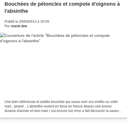
Bouchées de pétoncles et compote d'oignons à
l'absinthe
Publié le 29/04/2012 à 10:05
Par
marie-line
Une bien délicieuse et subtile bouchée qui saura ravir vos invités ou votre
mari , amant .. L'absinthe revient en force en france depuis une bonne
dizaine d'année et mon mari ( oui encore lui) m'en a fait découvrir la saveur .
Juste dilué avec de l'eau...