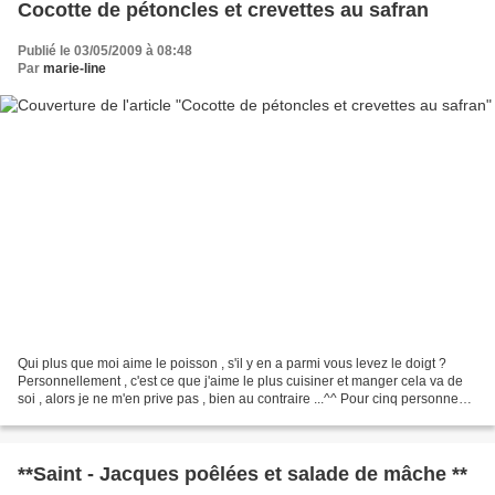
Cocotte de pétoncles et crevettes au safran
Publié le 03/05/2009 à 08:48
Par
marie-line
Qui plus que moi aime le poisson , s'il y en a parmi vous levez le doigt ?
Personnellement , c'est ce que j'aime le plus cuisiner et manger cela va de
soi , alors je ne m'en prive pas , bien au contraire ...^^ Pour cinq personnes :
300 g de pétoncles...
**Saint - Jacques poêlées et salade de mâche **