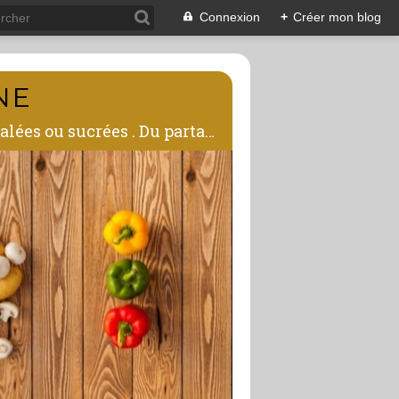
Connexion
+
Créer mon blog
NE
Avec ce blog , j'espère vous transmettre ma passion de la cuisine,mes recettes salées ou sucrées . Du partage autour de la table !