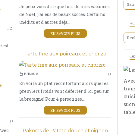
Je peux vous dire que lors de mes vacances
de Noel, j'ai eus de beaux succès. Certains
OEUFS
inédits et d'autres déjà...
LÉGUMES
R
…
ENTRÉE
EN SAVOIR PLUS
'est
.
Tarte fine aux poireaux et chorizo
LE
15/11/2018
…
Avec
En voilà un plat réconfortant alors que les
e
tran
premiers froids vont déferler d'ici peu sur
cuis
la bretagne! Pour 4 personnes...
sucr
ENTRÉE
EN SAVOIR PLUS
table
SOUPE
…
 Avec
Pakoras de Patate douce et oignon