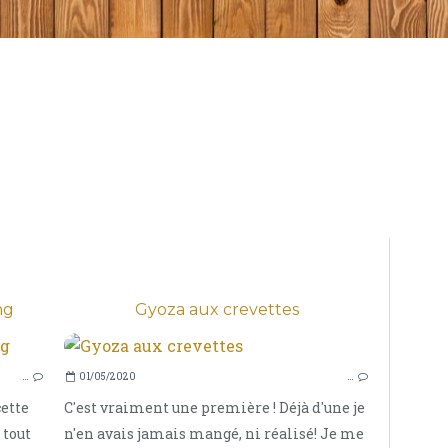
ng
Gyoza aux crevettes
DIVERS
…
01/05/2020
…
ENTRÉE
cette
C'est vraiment une première ! Déjà d'une je
 tout
n'en avais jamais mangé, ni réalisé! Je me