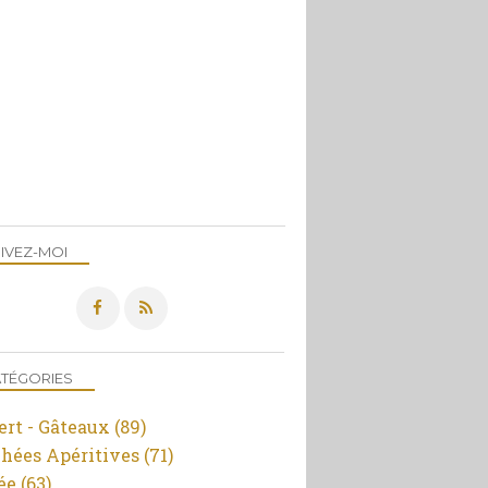
ENTRÉE
IVEZ-MOI
TÉGORIES
ert - Gâteaux
(89)
hées Apéritives
(71)
ée
(63)