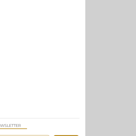
PAINS
BOUCHÉES APÉRITIVES
ENTRÉE
WSLETTER
FOIE GRAS
BOUCHÉES APÉRITIVES