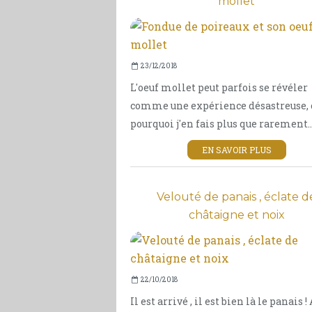
mollet
23/12/2018
L'oeuf mollet peut parfois se révéler
comme une expérience désastreuse, c
pourquoi j'en fais plus que rarement..
EN SAVOIR PLUS
Velouté de panais , éclate d
châtaigne et noix
22/10/2018
Il est arrivé , il est bien là le panais !