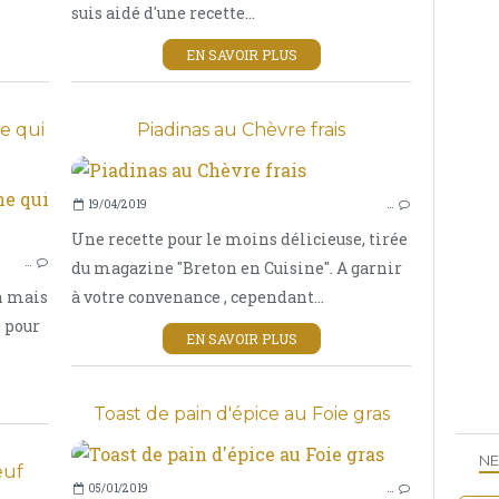
suis aidé d'une recette...
EN SAVOIR PLUS
e qui
Piadinas au Chèvre frais
19/04/2019
…
ENTRÉE
Une recette pour le moins délicieuse, tirée
SOUPE
…
du magazine "Breton en Cuisine". A garnir
TARTES ET TARTELETTES
n mais
à votre convenance , cependant...
e pour
EN SAVOIR PLUS
Toast de pain d'épice au Foie gras
NE
euf
05/01/2019
…