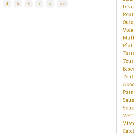
4
5
6
7
>
>>
Dive
Pour
Quic
Vola
Muff
Plat
Tart
Tout
Bisc
Tout
Acc
Pain
Sau
Sou
Verr
Vian
Cabi