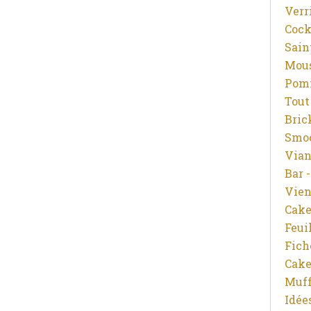
Verr
Cock
Saint
Mous
Pomm
Tout
Bric
Smoo
Vian
Bar 
Vien
Cake
Feui
Fich
Cake
Muff
Idée