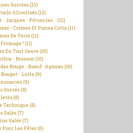
ines Sucrées
(13)
tails Alcoolisés
(12)
 - Jacques - Pétoncles ..
(12)
ses - Crèmes Et Panna Cotta
(11)
es De Terre
(11)
 Fromage !
(11)
ks En Tout Genre
(10)
thie - Boisson
(10)
des Rouge - Boeuf -agneau
(10)
- Rouget - Lotte
(9)
noiseries
(9)
s Sucrés
(8)
lletés
(8)
e Technique
(8)
s Salés
(7)
ins Salés
(7)
s Pour Les Fêtes
(6)