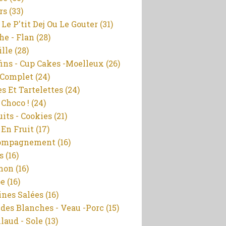
rs
(33)
 Le P'tit Dej Ou Le Gouter
(31)
he - Flan
(28)
ille
(28)
ins - Cup Cakes -moelleux
(26)
 Complet
(24)
es Et Tartelettes
(24)
 Choco !
(24)
uits - Cookies
(21)
 En Fruit
(17)
ompagnement
(16)
s
(16)
mon
(16)
pe
(16)
ines Salées
(16)
des Blanches - Veau -porc
(15)
llaud - Sole
(13)