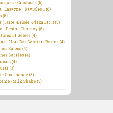
usques - Crustacés
(6)
 : Lasagne - Ravioles ..
(6)
s
(5)
 (tarte -brisée -pizza Etc..)
(5)
e - Pesto - Chutney
(5)
itures Et Gelées
(4)
ine - Hors Des Sentiers Battus
(4)
ines Salées
(4)
ines Sucrées
(4)
misus
(4)
 Gras
(3)
de Gourmande
(3)
thie -milk Shake
(3)