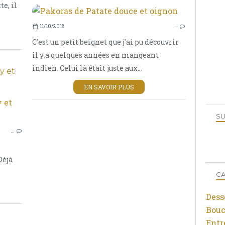
te, il
11/10/2018
…
C'est un petit beignet que j'ai pu découvrir
il y a quelques années en mangeant
indien. Celui là était juste aux...
y et
EN SAVOIR PLUS
ENTRÉE
SU
PLAT COMPLET
…
FEUILLETÉS
Déjà
CA
Dess
Bouc
Entr