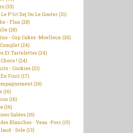
rs
(33)
 Le P'tit Dej Ou Le Gouter
(31)
he - Flan
(28)
ille
(28)
ins - Cup Cakes -moelleux
(26)
 Complet
(24)
es Et Tartelettes
(24)
 Choco !
(24)
uits - Cookies
(21)
 En Fruit
(17)
ompagnement
(16)
s
(16)
mon
(16)
pe
(16)
ines Salées
(16)
des Blanches - Veau -porc
(15)
llaud - Sole
(13)