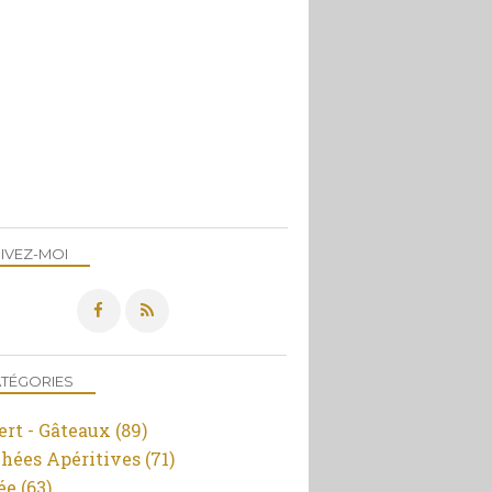
IVEZ-MOI
TÉGORIES
ert - Gâteaux
(89)
hées Apéritives
(71)
ée
(63)