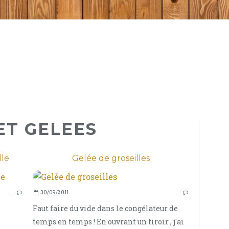
ET GELEES
lle
Gelée de groseilles
CONFITURES ET GELÉES
…
30/09/2011
…
Faut faire du vide dans le congélateur de
temps en temps ! En ouvrant un tiroir , j'ai