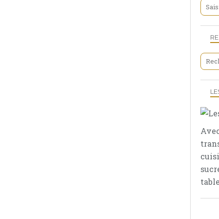
R
LE
Avec
tran
cuis
sucr
table