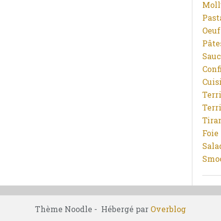
Moll
Pasta
Oeuf
Pâtes
Sauc
Conf
Cuis
Terr
Terr
Tira
Foie
Sala
Smoo
Thème Noodle - Hébergé par
Overblog