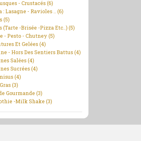
usques - Crustacés
(6)
 : Lasagne - Ravioles ..
(6)
s
(5)
 (tarte -brisée -pizza Etc..)
(5)
e - Pesto - Chutney
(5)
itures Et Gelées
(4)
ine - Hors Des Sentiers Battus
(4)
ines Salées
(4)
ines Sucrées
(4)
misus
(4)
 Gras
(3)
de Gourmande
(3)
thie -milk Shake
(3)